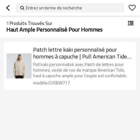
Entrez un terme de recherche
1
Produits Trouvés Sur
Haut Ample Personnalisé Pour Hommes
Patch lettre kaki personnalisé pour
hommes à capuche | Pull American Tide
Brand High Street Veste | Haut à capuche
Pull kaki personnalisé avec Patch de lettres pour
ample pour couple
hommes, veste de rue de marque American Tide,
haut à capuche ample pour Couple est confortable.
modèle:CUSBW717