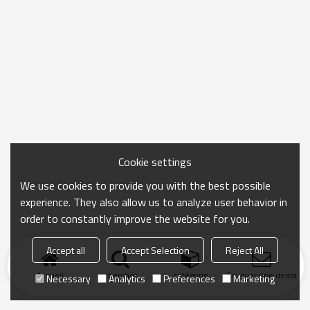
Cookie settings
We use cookies to provide you with the best possible
experience. They also allow us to analyze user behavior in
order to constantly improve the website for you.
Accept all
Accept Selection
Reject All
Accueil
chercher
catégorie
Envoyer une demand
Necessary
Analytics
Preferences
Marketing