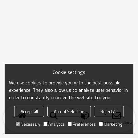
Cookie settings
We use cookies to provide you with the best possible
experience. They also allow us to analyze user behavior in
order to constantly improve the website for you.
Accept all
Accept Selection
Reject All
Accueil
chercher
catégorie
Envoyer une demand
Necessary
Analytics
Preferences
Marketing